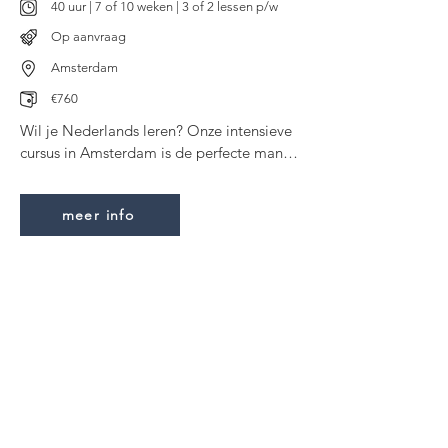
40 uur | 7 of 10 weken | 3 of 2 lessen p/w
Op aanvraag
Amsterdam
€760
Wil je Nederlands leren? Onze intensieve 
cursus in Amsterdam is de perfecte manier 
om te beginnen! Met deze cursus spreek 
jij binnen no-time Nederlands. Investeer 
meer info
in jezelf en meld je vandaag nog aan!

Je begint de cursus bij het niveau A0 en 
als de cursus is afgelopen bereik je niveau 
A1. Na deze cursus kun je jezelf en 
anderen voorstellen, thuiskomen en 
praten over je werkdag, iets kopen in een 
winkel, eten en drinken bestellen, je 
omgeving beschrijven en afspraken 
maken; allemaal in het Nederlands!

Thuis In Amsterdam