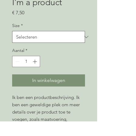
I'm a product
Prijs
€ 7,50
Size
*
Aantal
*
In winkelwagen
Ik ben een productbeschrijving. Ik 
ben een geweldige plek om meer 
details over je product toe te 
voegen, zoals maatvoering, 
materiaal, onderhoudsinstructies en 
reinigingsinstructies.