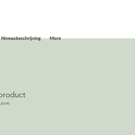
Niveaubeschrijving
More
product
135199